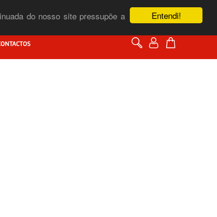
Entendi!
ntinuada do nosso site pressupõe a
CONTACTOS