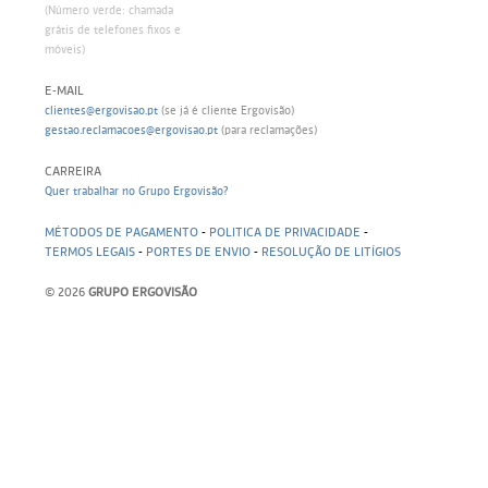
(Número verde: chamada
grátis de telefones fixos e
móveis)
E-MAIL
clientes@ergovisao.pt
(se já é cliente Ergovisão)
gestao.reclamacoes@ergovisao.pt
(para reclamações)
CARREIRA
Quer trabalhar no Grupo Ergovisão?
MÉTODOS DE PAGAMENTO
-
POLITICA DE PRIVACIDADE
-
TERMOS LEGAIS
-
PORTES DE ENVIO
-
RESOLUÇÃO DE LITÍGIOS
© 2026
GRUPO ERGOVISÃO