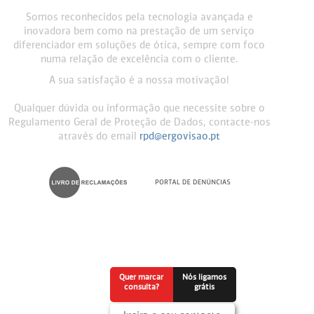
Somos reconhecidos pela tecnologia avançada e
inovadora bem como na prestação de um serviço
diferenciador em soluções de ótica, sempre com foco
numa relação de excelência com o cliente.
A sua satisfação é a nossa motivação!
Qualquer dúvida ou informação que necessite sobre o
Regulamento Geral de Proteção de Dados, contacte-nos
através do email
rpd@ergovisao.pt
Quer marcar
Nós ligamos
consulta?
grátis