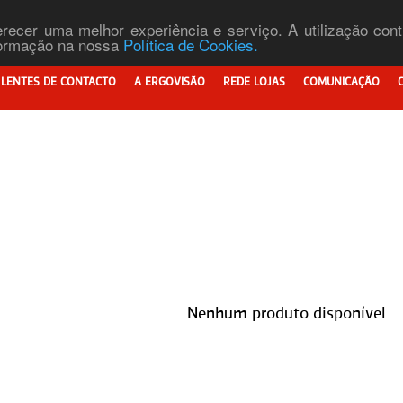
ferecer uma melhor experiência e serviço. A utilização co
nformação na nossa
Política de Cookies.
LENTES DE CONTACTO
A ERGOVISÃO
REDE LOJAS
COMUNICAÇÃO
Nenhum produto disponível