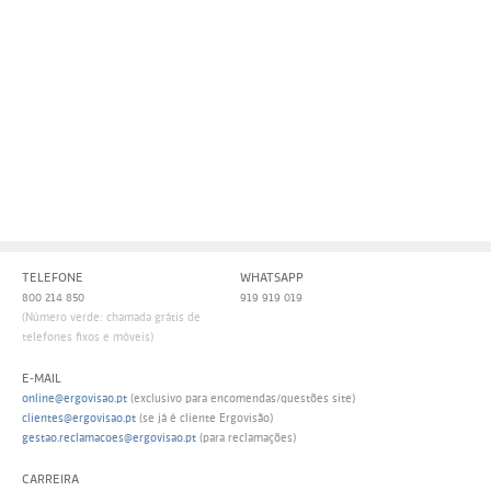
Persol
Ray-Ban
Persol
Polaroid Kids
Polaroid
Vogue Eyewear
Ray-Ban
Ray Ban Junior
Prada
Ray-ban
Vogue
TELEFONE
WHATSAPP
800 214 850
919 919 019
(Número verde: chamada grátis de
telefones fixos e móveis)
E-MAIL
online@ergovisao.pt
(exclusivo para encomendas/questões site)
clientes@ergovisao.pt
(se já é cliente Ergovisão)
gestao.reclamacoes@ergovisao.pt
(para reclamações)
CARREIRA